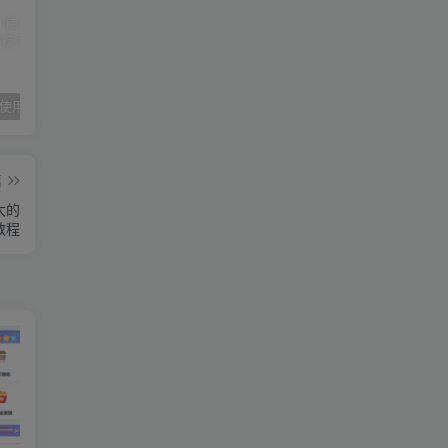
ell使用方法
如何连接服务器
搭建vip视频解析，拒绝消费免费看
篇
大的
教程