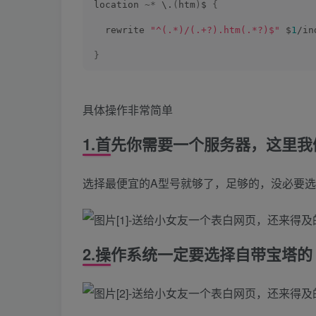
location 
~*
 \.
(
htm
)
$ 
{
  rewrite 
"^(.*)/(.+?).htm(.*?)$"
 $
1
/in
}
具体操作非常简单
1.首先你需要一个服务器，这里
选择最便宜的A型号就够了，足够的，没必要
2.操作系统一定要选择自带宝塔的