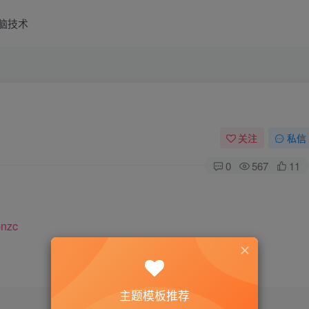
脑技术
关注
私信
0
567
11
pnzc
主题模板推荐