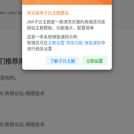
本站采用子比主题建站
dex.
php
?$
2.
htm
$
3
 last;
zibll子比主题是一款漂亮优雅的商城资讯类
网站主题模板，功能强大，配置简单
这是一条系统弹窗通知示例
管理员可在
主题设置-常用功能-弹窗通知
中
进行相关设置
我们推荐用
小狗云
的，实惠安全
了解子比主题
立即设置
选其他的。