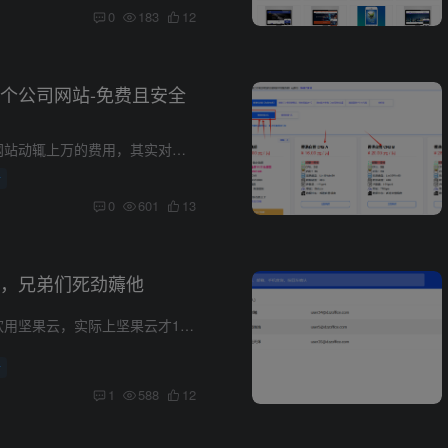
0
183
12
个公司网站-免费且安全
很多公司找人做网站动辄上万的费用，其实对于业内人士是很难理解的。 一个公司网站真的就是几分钟的事儿，如果找别人做，服务器和域名都把握在别人手里。 那不是随时等着被宰吗。 今天我们教你...
析
0
601
13
，兄弟们死劲薅他
很多小伙伴都喜欢用坚果云，实际上坚果云才1g的空间，根本不够，抠抠搜搜 给大家推荐一个小日本的，25g空间，不用实名，既能白嫖又能抗日，拿来用这舒心 获取25GB永久空间 1、打开链接 https://...
析
1
588
12