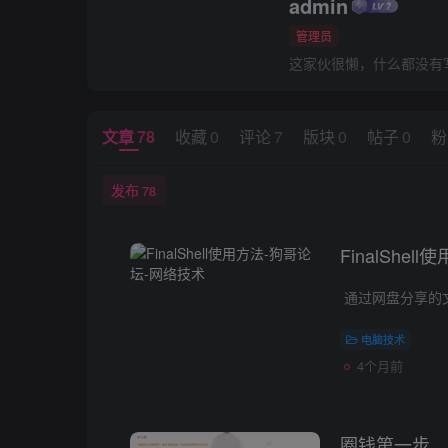
admin
管理员
这家伙很懒，什么都没有写.
文章
78
收藏
0
评论
7
版块
0
帖子
0
粉
发布
78
FinalShell
电脑技术
4个月前
圈钱第一步，