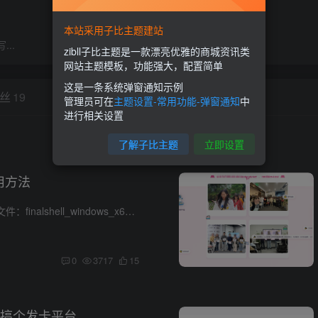
本站采用子比主题建站
..
zibll子比主题是一款漂亮优雅的商城资讯类
网站主题模板，功能强大，配置简单
这是一条系统弹窗通知示例
丝
19
管理员可在
主题设置-常用功能-弹窗通知
中
进行相关设置
了解子比主题
立即设置
使用方法
通过网盘分享的文件：finalshell_windows_x64.exe 链接: https://pan.baidu.com/s/1ZcDm6RnoCR87YA43duLqUA?pwd=8ejb 提取码: 8ejb --来自百度网盘超级会员v8的分享 FinalShell是一体化的的...
0
3717
15
搞个发卡平台