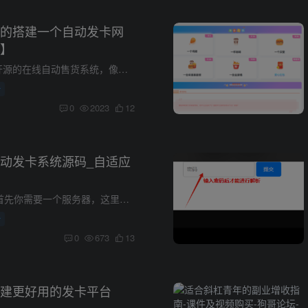
的搭建一个自动发卡网
】
独角数卡是一个开源的在线自动售货系统，像这样的发卡大家也都见过，市面上也有很多种类似的系统。我这是使用的独角数卡，不管是界面还是功能都很完美，个人比较喜欢它的UI，设计的非常完整。 ...
析
0
2023
12
动发卡系统源码_自适应
搭建安装步骤 1.首先你需要一个服务器，这里我们推荐用小狗云的，实惠安全 选择最便宜的A型号就够了，足够的，没必要选其他的。 2.操作系统一定要选择自带宝塔的 配置宝塔有视频教程：https://w...
析
0
673
13
建更好用的发卡平台