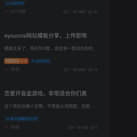
网站制作
12个月前
1
1567
16
eyoucms网站模板分享，上传即用
模板太多了，将近500套，肯定有一款适合你的，没法全部截图出来各位需要的话直接购买即可获取全部的模板 模板使用教程
付费阅读
10
网站制作
￥
1年前
7
2352
14
恋爱开盲盒游戏，非常适合你们奥
这个真的劲爆十足啊，不管是公司团建，还是学校活动，都可以用用，随机匹配男女生奥服务器随机匹配，拒绝尴尬了这下1.首先你需要一个服务器，这里我们推荐用小狗云的，实惠安全选择最便宜的A型...
新手建模错误分析
1年前
0
393
5