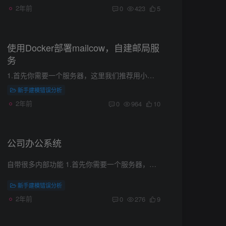
2年前
0
423
5
使用Docker部署mailcow，自建邮局服
务
1.首先你需要一个服务器，这里我们推荐用小狗云的，实惠安全 一定要选择香港自营二区 2.操作系统一定要选择centos的，自建域名邮箱 下面的操作可以在宝塔里面进行 你的宝塔地址 http://154.201....
新手建模错误分析
2年前
0
964
10
公司办公系统
自带很多内部功能 1.首先你需要一个服务器，这里我们推荐用小狗云的，实惠安全 选择最便宜的A型号就够了，足够的，没必要选其他的。 2.操作系统一定要选择自带宝塔的 配置宝塔有视频教程：https...
新手建模错误分析
2年前
0
276
9