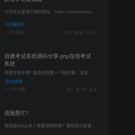
今天给大家演示源码地址：https://zhea.lanzouq.com/iroFA1yspnzcNginx伪静态规则：Nginx伪静态规则： location ~* \.(htm)$ { rewrite '^(.*)/(.+?).htm(.*?)$' $1/index.php?$2.htm$3 last; }...
电脑技术
6个月前
0
567
11
自建考试系统源码分享-php在线考试
系统
搭建安装步骤1.首先你需要一个服务器，这里我们推荐用小狗云的，实惠安全选择最便宜的A型号就够了，足够的，没必要选其他的。2.操作系统一定要选择自带宝塔的配置宝塔有视频教程：https://www.b...
b站配套
11个月前
1
178
8
请我帮忙！
我就是b站up本人需要我帮助嘛？教程绝对是事无巨细非常详细但是还是有小伙伴们粗心大意搞不定80元，我帮你远程搞定。先付一半，搞定付剩下一半，搞不定退款加微信一定要备注：帮忙加微信一定要...