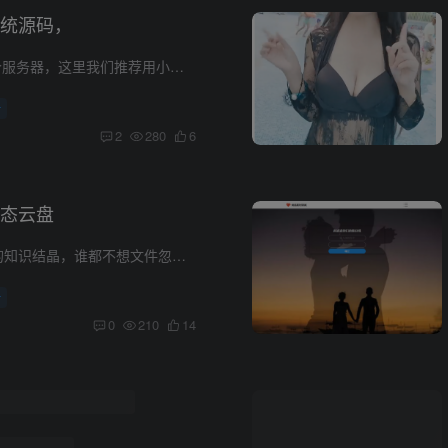
统源码，
1.首先你需要一个服务器，这里我们推荐用小狗云的，实惠安全 选择最便宜的A型号就够了，足够的，没必要选其他的。 2.操作系统一定要选择自带宝塔的 配置宝塔有视频教程：https://www.bilibili.c...
析
2
280
6
态云盘
造价文件是自己的知识结晶，谁都不想文件忽然打不开了数据无价这个方法可以100%保证文件安全性，而且同时可以让所有工程文件上云 一，100%防锁： 云盘直接映射到本地电脑，目前来看，这个...
析
0
210
14
付费进群系统，随随便