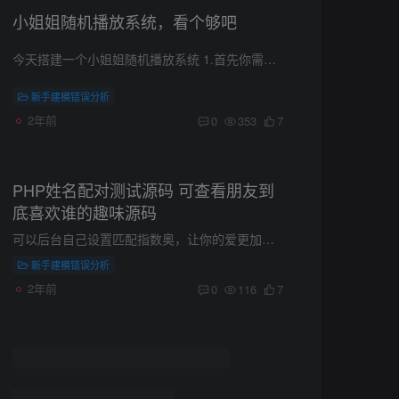
小姐姐随机播放系统，看个够吧
今天搭建一个小姐姐随机播放系统 1.首先你需要一个服务器，这里我们推荐用小狗云的，实惠安全 选择最便宜的A型号就够了，足够的，没必要选其他的。 2.操作系统一定要选择自带宝塔的 配置宝塔有...
新手建模错误分析
2年前
0
353
7
PHP姓名配对测试源码 可查看朋友到
底喜欢谁的趣味源码
可以后台自己设置匹配指数奥，让你的爱更加永恒 没设置的话第一次查询缘分都是非常好的 95-99，第二次查就比较差 ， 所以如果要你女朋友查询你的名字觉得很好 那就得是她第一反应是查和你的缘分...
新手建模错误分析
2年前
0
116
7
通过nas搭建个人音乐网站，这是我最
满意的方案了