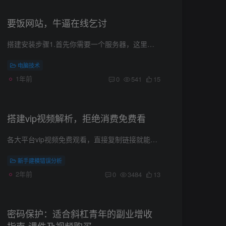
要饭网站，牛逼在线乞讨
搭建安装步骤1.首先你需要一个服务器，这里我们推荐用小狗云的，实惠安全选择最便宜的A型号就够了，足够的，没必要选其他的。2.操作系统一定要选择自带宝塔的配置宝塔有视频教程：https://www.b...
电脑技术
1年前
0
541
15
搭建vip视频解析，拒绝消费免费看
各大平台vip视频免费观看，直接复制链接就能解析观看 还可以自定义访问密码，送人挺合适的 搭建安装步骤 1.首先你需要一个服务器，这里我们推荐用小狗云的，实惠安全 选择最便宜的A型号就够了，...
新手建模错误分析
2年前
0
3484
13
密码保护：适合斜杠青年的副业增收