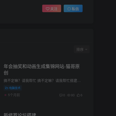
关注
私信
排序
年会抽奖和动画生成集锦网站-猫哥原
创
搞不定嘛？请我帮忙 搞不定嘛？请我帮忙搭建安装步骤1.首先你需要一个服务器，这里我们推荐用小狗云的，实惠安全选择最便宜的A型号就够了，足够的，没必要选其他的。2.操作系统一定要选择自带宝...
电脑技术
5个月前
0
93
6
新修罗论坛搭建