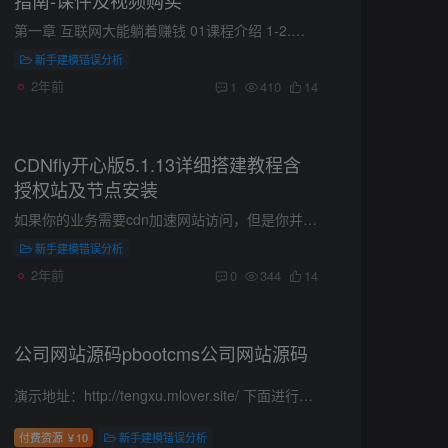
指南-课件及视频购买
第一章 互联网大能躺着赚钱 01课程介绍 1-2.空手套白狼的操作 1-3.收款渠道决定你的收入上限 1-4.老外免费，老内收费，破开互联网困境，开拓视野，视野决定上限 课程目标：知道国外网络访问的重...
新手建模错误分析
2年前
1
410
14
CDNfly开心版5.1.13详细搭建教程含
授权站及节点安装
如果你的业务需要cdn加速网站访问，但是你并不太懂节点机器选择这些，可以找我托管维护，我依照你的需求，提供私人定制的cdn节点和后期运维服务，你不需要有任何专业知识只需要支付费用即可。 1...
新手建模错误分析
2年前
0
344
14
公司网站源码pbootcms公司网站源码
演示地址：http://tengxu.mlover.site/ 下面进行一部分展示由于网站太多，只能截图大家看几个，不是全部的。
付费资源
10
新手建模错误分析
￥