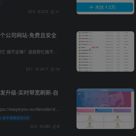
析
0
272
11
个公司网站-免费且安全
搞不定嘛？请我帮忙 搞不定嘛？请我帮忙搞不定嘛？请我帮忙 很多公司找人做网站动辄上万的费用，其实对于业内人士是很难理解的。 一个公司网站真的就是几分钟的事儿，如果找别人做，服务器和域...
1
3417
14
发升级-实时带宽刷新-自
php加密平台：https://easytoyou.eu/decoder/demophp70魔方云前台代码解密版本链接：https://pan.baidu.com/s/18hvAEgYtorBRhx6j0inzkA?pwd=1111提取码：1111--来自百度网盘超级会员V7的分享流...
新手建模错误分析
0
283
8