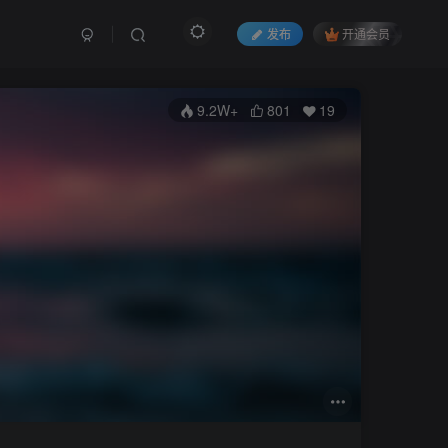
发布
开通会员
9.2W+
801
19