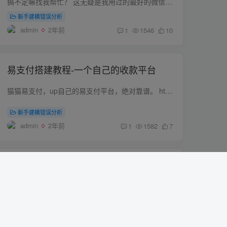
搞不定嘛找我帮忙？ 这无疑是我用过的最好的微信聊天记录的解决方案。通过你的nas备份聊天记录，并且可以通过网页查看。 下面就是备份后的效果 里面的文件地址一定要进行修改。保证你的群晖里面...
新手建模错误分析
admin
2年前
1
1546
10
易支付搭建教程-一个自己的收款平台
猫猫易支付，up自己的易支付平台，绝对靠谱。 http://pay.zaojiamao.vip/ 所有接口都是公司官方接口 支持提现自动到账，随时提现，一秒到账 1.首先你需要一个服务器，这里我们推荐用小狗云的，...
新手建模错误分析
admin
2年前
1
1582
7
圈钱利器，搭建更好用的发卡平台
搭建安装步骤 1.首先你需要一个服务器，这里我们推荐用小狗云的，实惠安全 选择最便宜的A型号就够了，足够的，没必要选其他的。 2.操作系统一定要选择自带宝塔的 配置宝塔有视频教程：https://w...
新手建模错误分析
admin
2年前
1
975
8