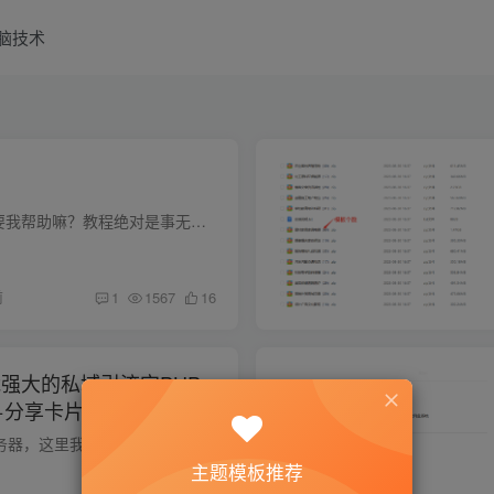
脑技术
我就是b站up本人需要我帮助嘛？教程绝对是事无巨细非常详细但是还是有小伙伴们粗心大意搞不定80元，我帮你远程搞定。先付一半，搞定付剩下一半，搞不定退款加微信一定要备注：帮忙加微信一定要...
前
1
1567
16
能强大的私域引流宝PHP
+分享卡片+多用户
1.首先你需要一个服务器，这里我们推荐用小狗云的，实惠安全 选择最便宜的A型号就够了，足够的，没必要选其他的。 2.操作系统一定要选择自带宝塔的 配置宝塔有视频教程：https://www.bilibili.c...
主题模板推荐