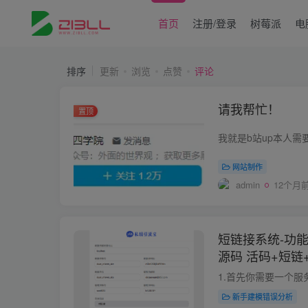
首页
注册/登录
树莓派
电
排序
更新
浏览
点赞
评论
请我帮忙！
置顶
网站制作
admin
12个月
短链接系统-功
源码 活码+短链
新手建模错误分析