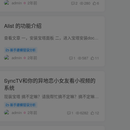
admin
2年前
2
280
6
Alist 的功能介绍
查看文章 一，安装宝塔面板 二，进入宝塔安装docer 三，安装alist 四，重置密码为NEW_PASSWORD docker exec -it alist_container ./alist admin set NEW_PASSWORD 五，直接登录即可 六.添加网盘...
新手建模错误分析
admin
2年前
1
587
11
SyncTV和你的异地恋小女友看小视频的
系统
现装宝塔 搞不定嘛？请我帮忙搞不定嘛？搞不定嘛？请我帮忙搞不定嘛？ 一，安装宝塔面板 二，进入宝塔安装docer 三，线上镜像搜索：synctvorg/synctv 点击拉取 四，去容器页面，点击创建容器即...
新手建模错误分析
admin
2年前
1
6282
12