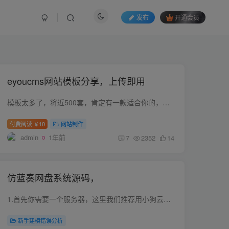
发布
开通会员
eyoucms网站模板分享，上传即用
模板太多了，将近500套，肯定有一款适合你的，没法全部截图出来各位需要的话直接购买即可获取全部的模板 模板使用教程
付费阅读
10
网站制作
￥
admin
1年前
7
2352
14
仿蓝奏网盘系统源码，
1.首先你需要一个服务器，这里我们推荐用小狗云的，实惠安全 选择最便宜的A型号就够了，足够的，没必要选其他的。 2.操作系统一定要选择自带宝塔的 配置宝塔有视频教程：https://www.bilibili.c...
新手建模错误分析