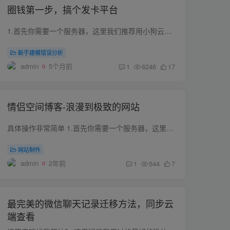
圈钱第一步，搞个发卡平台
1.首先你需要一个服务器，这里我们推荐用小狗云的，实惠安全选择最便宜的A型号就够了，足够的，没必要选其他的。2.操作系统一定要选择自带宝塔的3.登录服务器输入bt default，查看宝塔系统账号...
新手建模错误分析
admin
5个月前
1
6246
17
情侣空间博客-浪漫到极致的网站
具体操作非常简单 1.首先你需要一个服务器，这里我们推荐用小狗云的，实惠安全 选择最便宜的A型号就够了，足够的，没必要选其他的。 2.操作系统一定要选择自带宝塔的 3.登录服务器输入bt defaul...
网站制作
admin
2年前
1
544
7
最完美的微信聊天记录迁移方法，同步云
端查看