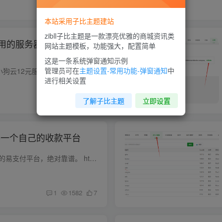
4
565
8
本站采用子比主题建站
zibll子比主题是一款漂亮优雅的商城资讯类
用的服务器实时监控工
网站主题模板，功能强大，配置简单
这是一条系统弹窗通知示例
管理员可在
主题设置-常用功能-弹窗通知
中
finalshellg管理工具 小狗云12元服务器 前言 哪吒探针是一个开源、轻量、易用的服务器监控、运维工具，它有以下几个特点： 一键安装：可以一键安装面板与 Agent，并且支持 Linux、Windows、MacO...
进行相关设置
2
427
8
了解子比主题
立即设置
-一个自己的收款平台
猫猫易支付，up自己的易支付平台，绝对靠谱。 http://pay.zaojiamao.vip/ 所有接口都是公司官方接口 支持提现自动到账，随时提现，一秒到账 1.首先你需要一个服务器，这里我们推荐用小狗云的，...
1
1582
7