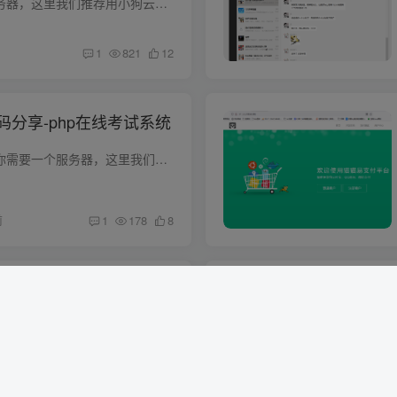
1.首先你需要一个服务器，这里我们推荐用小狗云的，实惠安全 选择最便宜的A型号就够了，足够的，没必要选其他的。 2.操作系统一定要选择自带宝塔的 配置宝塔有视频教程：https://www.bilibili.c...
1
821
12
分享-php在线考试系统
搭建安装步骤1.首先你需要一个服务器，这里我们推荐用小狗云的，实惠安全选择最便宜的A型号就够了，足够的，没必要选其他的。2.操作系统一定要选择自带宝塔的配置宝塔有视频教程：https://www.b...
前
1
178
8
个人音乐网站，这是我最满
手机电脑mac都支持的音乐播放器搭建，真正的自由音乐 文章最后会提供所有音乐下载地址奥 一，通过ssh链接你的nas服务器，然后直接安装navidrome镜像 运行下面的docker代码即可一键布置好 docker...
1
419
13