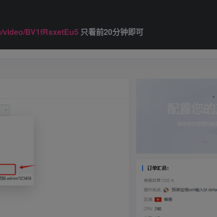
om/video/BV1fRsxetEu5
只看前20分钟即可