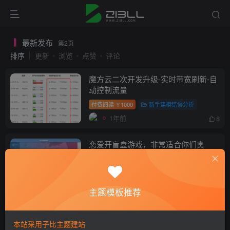
最新发布
第2页
排序
更新
浏览
点赞
评论
魔方云二次开发升级-实时带宽刷新-自
动控制流量
付费阅读
1000
新手建模错误分析
￥
1年前
8
恋爱开盲盒游戏，非常适合你们奥
新手建模错误分析
1年前
5
主题模板推荐
小白如何优雅的搭建一个自动发卡网站
【独角数卡】
本站采用子比主题建站